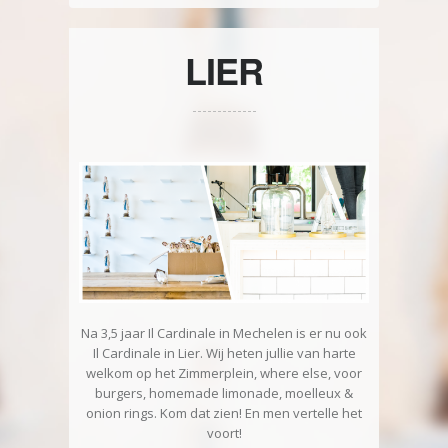
LIER
Na 3,5 jaar Il Cardinale in Mechelen is er nu ook
Il Cardinale in Lier. Wij heten jullie van harte
welkom op het Zimmerplein, where else, voor
burgers, homemade limonade, moelleux &
onion rings. Kom dat zien! En men vertelle het
voort!