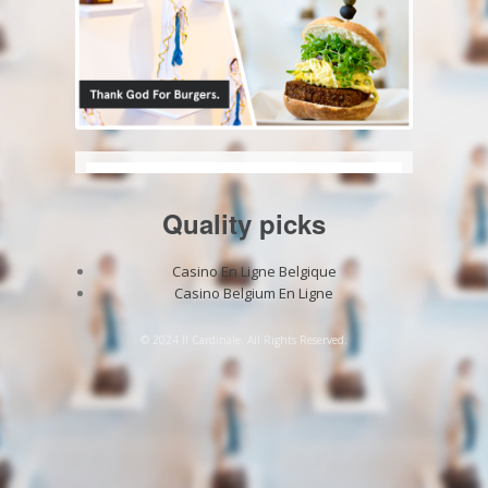
SCHRIJF JE IN OP
WIJ LEVEREN
INSTAGRAM
ONZE
Quality picks
MENUKAART
AAN HUIS!
ONZE
NIEUWSBRIEF!
Follow us on
Casino En Ligne Belgique
Instagram
! #ilcardinale
Download onze menukaart hier.
#thankgodforburgers
Casino Belgium En Ligne
Mechelen
Meilleur Site Casino En Ligne Belgique
: KLIK HIER VOOR BURGERS
[enjoyinstagram_mb_grid]
Lier
Paris Sportifs Belgique
: KLIK HIER VOOR BURGERS
© 2024 Il Cardinale. All Rights Reserved.
Geel
Pari En Ligne Belgique
: KLIK HIER VOOR BURGERS
Meilleur Casino En Ligne En Belgique
Paris Sportifs Belgique