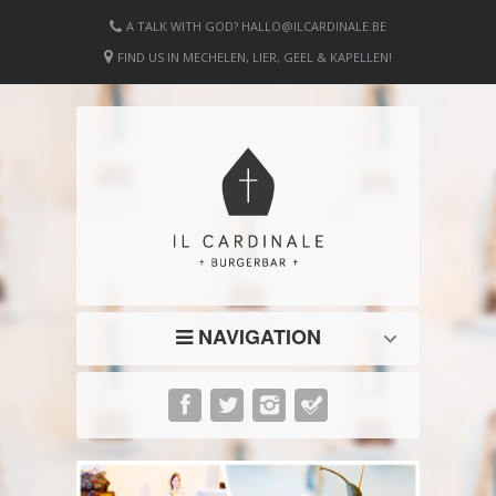
A TALK WITH GOD?
HALLO@ILCARDINALE.BE
FIND US IN MECHELEN, LIER, GEEL & KAPELLEN!
NAVIGATION